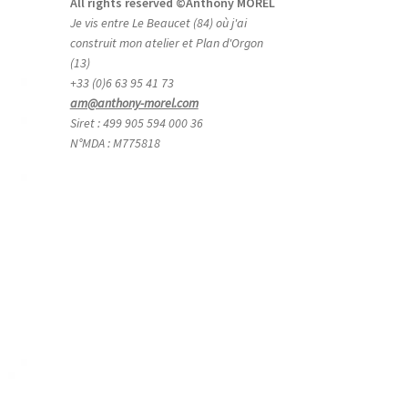
All rights reserved ©Anthony MOREL
Je vis entre Le Beaucet (84) où j'ai
construit mon atelier et Plan d'Orgon
(13)
+33 (0)6 63 95 41 73
am@anthony-morel.com
Siret : 499 905 594 000 36
N°MDA : M775818